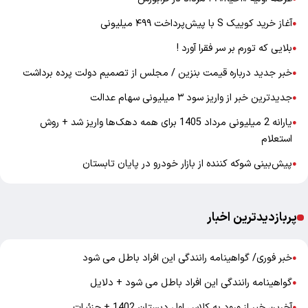
آغاز خرید کوییک S با پیش‌پرداخت ۴۹۹ میلیونی
●
بلایی که تورم بر سر فقرا آورد !
●
خبر جدید درباره قیمت بنزین / مجلس از تصمیم دولت پرده برداشت
●
جدیدترین خبر از واریز سود ۳ میلیونی سهام عدالت
●
یارانه 2 میلیونی مرداد 1405 برای همه دهک‌ها واریز شد + روش
●
استعلام
پیش‌بینی شوکه کننده از بازار خودرو در پایان تابستان
●
پربازدیدترین اخبار
خبر فوری/ گواهینامه رانندگی این افراد باطل می شود
●
گواهینامه رانندگی این افراد باطل می شود + دلایل
●
آخرین خبر از ورود به کلاس اول دبستان 1402 + جزئیات
●