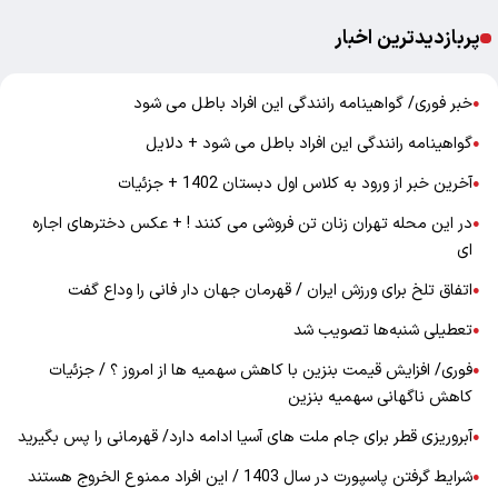
پربازدیدترین اخبار
خبر فوری/ گواهینامه رانندگی این افراد باطل می شود
●
گواهینامه رانندگی این افراد باطل می شود + دلایل
●
آخرین خبر از ورود به کلاس اول دبستان 1402 + جزئیات
●
در این محله تهران زنان تن فروشی می کنند ! + عکس دخترهای اجاره
●
ای
اتفاق تلخ برای ورزش ایران / قهرمان جهان دار فانی را وداع گفت
●
تعطیلی شنبه‌ها تصویب شد
●
فوری/ افزایش قیمت بنزین با کاهش سهمیه ها از امروز ؟ / جزئیات
●
کاهش ناگهانی سهمیه بنزین
آبروریزی قطر برای جام ملت های آسیا ادامه دارد/ قهرمانی را پس بگیرید
●
شرایط گرفتن پاسپورت در سال 1403 / این افراد ممنوع الخروج هستند
●