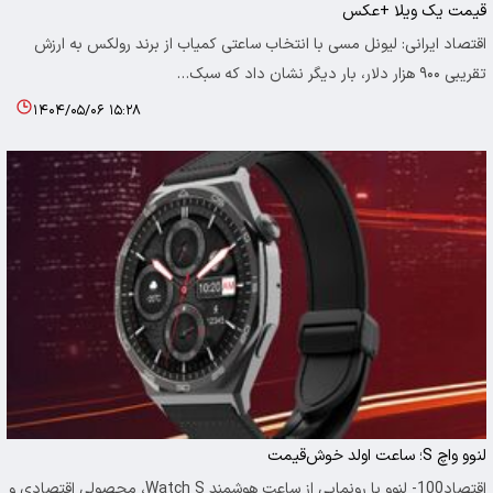
قیمت یک ویلا +عکس
اقتصاد ایرانی: لیونل مسی با انتخاب ساعتی کمیاب از برند رولکس به ارزش
تقریبی ۹۰۰ هزار دلار، بار دیگر نشان داد که سبک…
۱۴۰۴/۰۵/۰۶ ۱۵:۲۸
لنوو واچ S؛ ساعت اولد خوش‌قیمت
اقتصاد100- لنوو با رونمایی از ساعت هوشمند Watch S، محصولی اقتصادی و