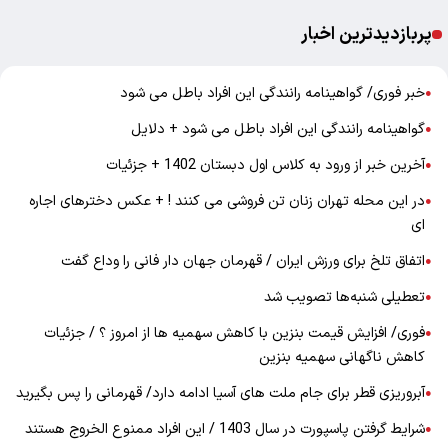
پربازدیدترین اخبار
خبر فوری/ گواهینامه رانندگی این افراد باطل می شود
●
گواهینامه رانندگی این افراد باطل می شود + دلایل
●
آخرین خبر از ورود به کلاس اول دبستان 1402 + جزئیات
●
در این محله تهران زنان تن فروشی می کنند ! + عکس دخترهای اجاره
●
ای
اتفاق تلخ برای ورزش ایران / قهرمان جهان دار فانی را وداع گفت
●
تعطیلی شنبه‌ها تصویب شد
●
فوری/ افزایش قیمت بنزین با کاهش سهمیه ها از امروز ؟ / جزئیات
●
کاهش ناگهانی سهمیه بنزین
آبروریزی قطر برای جام ملت های آسیا ادامه دارد/ قهرمانی را پس بگیرید
●
شرایط گرفتن پاسپورت در سال 1403 / این افراد ممنوع الخروج هستند
●