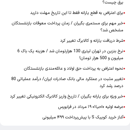
برق چیست؟
برای اعتراض به قطع یارانه فقط تا این تاریخ مهلت دارید
●
خبر مهم برای مستمری بگیران / زمان پرداخت معوقات بازنشستگان
●
مشخص شد؟
شرط دریافت یارانه و کالابرگ تغییر کرد
●
نرخ بنزین در تهران لیتری 130 هزارتومان شد / هزینه یک باک 6
●
میلیون و 500 هزار تومان!
نحوه اعتراض به پرداخت حق اولاد و عائله‌مندی بازنشستگان
●
تغییر مثبت در عملکرد مالی بانک صادرات ایران/ درآمد عملیاتی 80
●
درصد رشد کرد
خبر ویژه برای یارانه بگیران / تاریخ واریز کالابرگ الکترونیکی تغییر کرد
●
عرضه اولیه «احیا۱» ۱۹ مرداد در فرابورس
●
آغاز خرید کوییک S با پیش‌پرداخت ۴۹۹ میلیونی
●