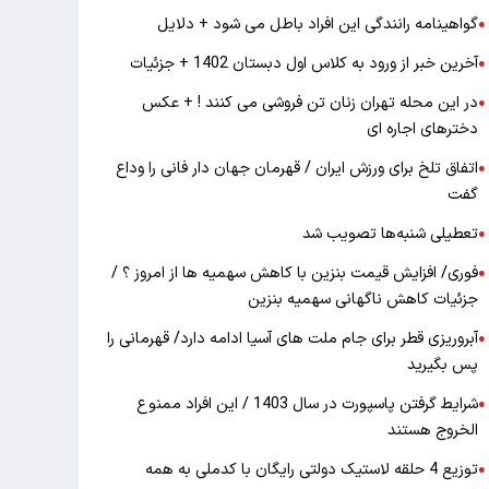
گواهینامه رانندگی این افراد باطل می شود + دلایل
●
آخرین خبر از ورود به کلاس اول دبستان 1402 + جزئیات
●
در این محله تهران زنان تن فروشی می کنند ! + عکس
●
دخترهای اجاره ای
اتفاق تلخ برای ورزش ایران / قهرمان جهان دار فانی را وداع
●
گفت
تعطیلی شنبه‌ها تصویب شد
●
فوری/ افزایش قیمت بنزین با کاهش سهمیه ها از امروز ؟ /
●
جزئیات کاهش ناگهانی سهمیه بنزین
آبروریزی قطر برای جام ملت های آسیا ادامه دارد/ قهرمانی را
●
پس بگیرید
شرایط گرفتن پاسپورت در سال 1403 / این افراد ممنوع
●
الخروج هستند
توزیع 4 حلقه لاستیک دولتی رایگان با کدملی به همه
●