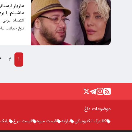
مازیار لرستان
ماشینم را بر
اقتصاد ایرانی: 
تلخ خیانت عاطف
۳
۲
۱
موضوعات داغ
کالابرگ الکترونیکی
یارانه
قیمت میوه
قیمت مرغ
بانک 