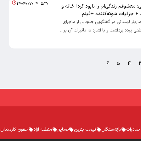
۱۴۰۴/۰۷/۲۴ ۱۵:۳۰
ی: معشوقم زندگی‌ام را نابود کرد! خانه و
د + جزئیات شوکه‌کننده +فیلم
مازیار لرستانی در گفتگویی جنجالی از ماجرای
ی پرده برداشت و با اشاره به تأثیرات آن بر…
۶
۵
۴
صادرات
بازشستگان
قیمت بنزین
صنایع
منطقه آزاد
حقوق کارمندان