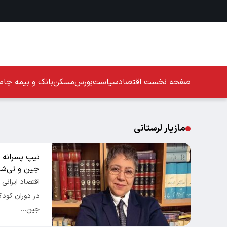
صفحه نخست
اقتصاد
سیاست
بورس
مسکن
بانک و بیمه
جامع
مازیار لرستانی
جین و تی‌شر
اقتصاد ایرانی 
جین…