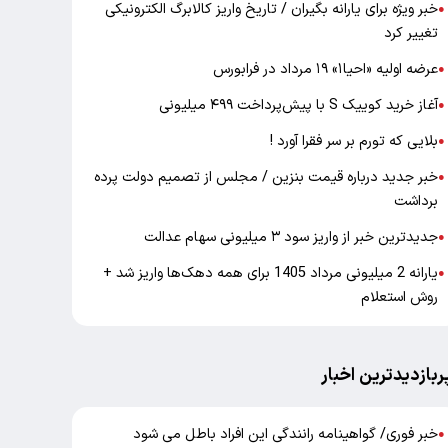
خبر ویژه برای یارانه بگیران / تاریخ واریز کالابرگ الکترونیکی
●
تغییر کرد
عرضه اولیه «احیا۱» ۱۹ مرداد در فرابورس
●
آغاز خرید کوییک S با پیش‌پرداخت ۴۹۹ میلیونی
●
بلایی که تورم بر سر فقرا آورد !
●
خبر جدید درباره قیمت بنزین / مجلس از تصمیم دولت پرده
●
برداشت
جدیدترین خبر از واریز سود ۳ میلیونی سهام عدالت
●
یارانه 2 میلیونی مرداد 1405 برای همه دهک‌ها واریز شد +
●
روش استعلام
ربازدیدترین اخبار
خبر فوری/ گواهینامه رانندگی این افراد باطل می شود
●