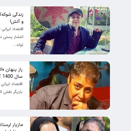
زندگی شوکه‌ک
و آتش!
اقتصاد ایرانی :
انتشار پستی در
تولد…
راز پنهان «ا
سال 1400 کشف شد!
اقتصاد ایرانی 
بازیگر نقش ال
مازیار لرستا