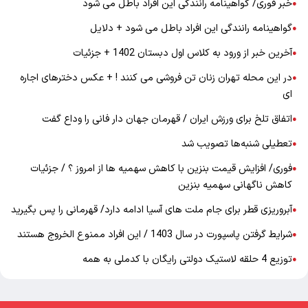
خبر فوری/ گواهینامه رانندگی این افراد باطل می شود
●
گواهینامه رانندگی این افراد باطل می شود + دلایل
●
آخرین خبر از ورود به کلاس اول دبستان 1402 + جزئیات
●
در این محله تهران زنان تن فروشی می کنند ! + عکس دخترهای اجاره
●
ای
اتفاق تلخ برای ورزش ایران / قهرمان جهان دار فانی را وداع گفت
●
تعطیلی شنبه‌ها تصویب شد
●
فوری/ افزایش قیمت بنزین با کاهش سهمیه ها از امروز ؟ / جزئیات
●
کاهش ناگهانی سهمیه بنزین
آبروریزی قطر برای جام ملت های آسیا ادامه دارد/ قهرمانی را پس بگیرید
●
شرایط گرفتن پاسپورت در سال 1403 / این افراد ممنوع الخروج هستند
●
توزیع 4 حلقه لاستیک دولتی رایگان با کدملی به همه
●