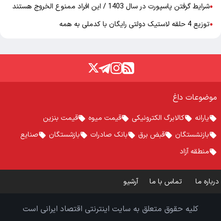
شرایط گرفتن پاسپورت در سال 1403 / این افراد ممنوع الخروج هستند
●
توزیع 4 حلقه لاستیک دولتی رایگان با کدملی به همه
●
موضوعات داغ
یارانه
کالابرگ الکترونیکی
قیمت میوه
قیمت بنزین
بازنشستگان
قبض برق
بانک صادرات
بازشستگان
صنایع
منطقه آزاد
درباره ما
تماس با ما
آرشیو
کلیه حقوق متعلق به سایت اینترنتی اقتصاد ایرانی است