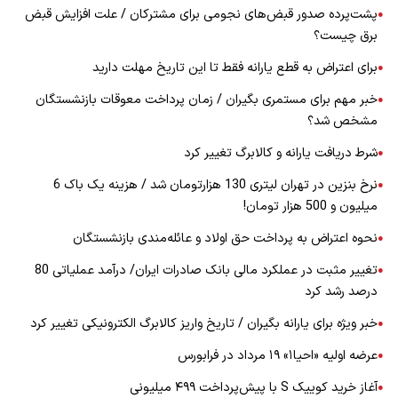
پشت‌پرده صدور قبض‌های نجومی برای مشترکان / علت افزایش قبض
●
برق چیست؟
برای اعتراض به قطع یارانه فقط تا این تاریخ مهلت دارید
●
خبر مهم برای مستمری بگیران / زمان پرداخت معوقات بازنشستگان
●
مشخص شد؟
شرط دریافت یارانه و کالابرگ تغییر کرد
●
نرخ بنزین در تهران لیتری 130 هزارتومان شد / هزینه یک باک 6
●
میلیون و 500 هزار تومان!
نحوه اعتراض به پرداخت حق اولاد و عائله‌مندی بازنشستگان
●
تغییر مثبت در عملکرد مالی بانک صادرات ایران/ درآمد عملیاتی 80
●
درصد رشد کرد
خبر ویژه برای یارانه بگیران / تاریخ واریز کالابرگ الکترونیکی تغییر کرد
●
عرضه اولیه «احیا۱» ۱۹ مرداد در فرابورس
●
آغاز خرید کوییک S با پیش‌پرداخت ۴۹۹ میلیونی
●