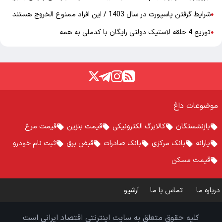
شرایط گرفتن پاسپورت در سال 1403 / این افراد ممنوع الخروج هستند
●
توزیع 4 حلقه لاستیک دولتی رایگان با کدملی به همه
●
موضوعات داغ
بازنشستگان
کالابرگ الکترونیکی
قیمت بنزین
قیمت مرغ
یارانه
بانک مرکزی
بانک صادرات
قبض برق
ثبت نام خودرو
قیمت مسکن
درباره ما
تماس با ما
آرشیو
کلیه حقوق متعلق به سایت اینترنتی اقتصاد ایرانی است