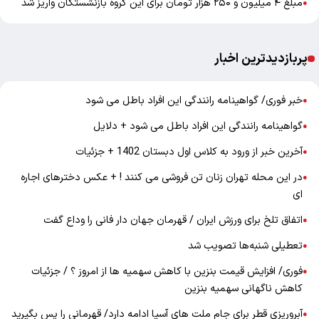
مبلغ ۴ میلیون و ۲۵۰ هزار تومان برای این گروه بازنشستگان واریز شد
●
پربازدیدترین اخبار
خبر فوری/ گواهینامه رانندگی این افراد باطل می شود
●
گواهینامه رانندگی این افراد باطل می شود + دلایل
●
آخرین خبر از ورود به کلاس اول دبستان 1402 + جزئیات
●
در این محله تهران زنان تن فروشی می کنند ! + عکس دخترهای اجاره
●
ای
اتفاق تلخ برای ورزش ایران / قهرمان جهان دار فانی را وداع گفت
●
تعطیلی شنبه‌ها تصویب شد
●
فوری/ افزایش قیمت بنزین با کاهش سهمیه ها از امروز ؟ / جزئیات
●
کاهش ناگهانی سهمیه بنزین
آبروریزی قطر برای جام ملت های آسیا ادامه دارد/ قهرمانی را پس بگیرید
●