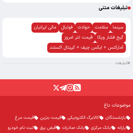
تبلیغات متنی
سینما
سلامت
حوادث
فوتبال
مالی ایرانیان
گیج فشار ویکا
قیمت تتر امروز
آمارکتس + ایکس چیف + کپیتال اکستند
تبلیغات
موضوعات داغ
بازنشستگان
کالابرگ الکترونیکی
قیمت بنزین
قیمت مرغ
یارانه
بانک مرکزی
بانک صادرات
قبض برق
ثبت نام خودرو