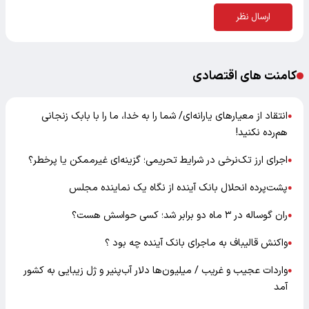
ارسال نظر
کامنت های اقتصادی
انتقاد از معیارهای یارانه‌ای/ شما را به خدا، ما را با بابک زنجانی
●
هم‌رده نکنید!
اجرای ارز تک‌نرخی در شرایط تحریمی؛ گزینه‌ای غیرممکن یا پرخطر؟
●
پشت‌پرده انحلال بانک آینده از نگاه یک نماینده مجلس
●
ران گوساله در ۳ ماه دو برابر شد؛ کسی حواسش هست؟
●
واکنش قالیباف به ماجرای بانک آینده چه بود ؟
●
واردات عجیب و غریب / میلیون‌ها دلار آب‌پنیر و ژل زیبایی به کشور
●
آمد