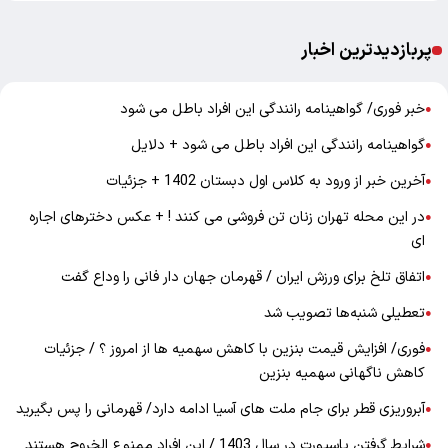
پربازدیدترین اخبار
خبر فوری/ گواهینامه رانندگی این افراد باطل می شود
●
گواهینامه رانندگی این افراد باطل می شود + دلایل
●
آخرین خبر از ورود به کلاس اول دبستان 1402 + جزئیات
●
در این محله تهران زنان تن فروشی می کنند ! + عکس دخترهای اجاره
●
ای
اتفاق تلخ برای ورزش ایران / قهرمان جهان دار فانی را وداع گفت
●
تعطیلی شنبه‌ها تصویب شد
●
فوری/ افزایش قیمت بنزین با کاهش سهمیه ها از امروز ؟ / جزئیات
●
کاهش ناگهانی سهمیه بنزین
آبروریزی قطر برای جام ملت های آسیا ادامه دارد/ قهرمانی را پس بگیرید
●
شرایط گرفتن پاسپورت در سال 1403 / این افراد ممنوع الخروج هستند
●