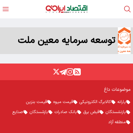
توسعه سرمایه معین ملت
موضوعات داغ
یارانه
کالابرگ الکترونیکی
قیمت میوه
قیمت بنزین
بازنشستگان
قبض برق
بانک صادرات
بازشستگان
صنایع
منطقه آزاد