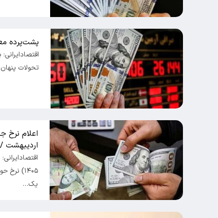
پشت‌پرده معا
اقتصادایرانی: 
تحولات پنهان د
اردیبهشت / دلار 140 هزار
یک…