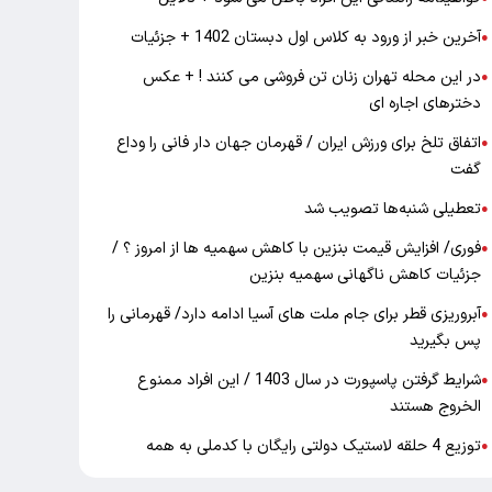
آخرین خبر از ورود به کلاس اول دبستان 1402 + جزئیات
●
در این محله تهران زنان تن فروشی می کنند ! + عکس
●
دخترهای اجاره ای
اتفاق تلخ برای ورزش ایران / قهرمان جهان دار فانی را وداع
●
گفت
تعطیلی شنبه‌ها تصویب شد
●
فوری/ افزایش قیمت بنزین با کاهش سهمیه ها از امروز ؟ /
●
جزئیات کاهش ناگهانی سهمیه بنزین
آبروریزی قطر برای جام ملت های آسیا ادامه دارد/ قهرمانی را
●
پس بگیرید
شرایط گرفتن پاسپورت در سال 1403 / این افراد ممنوع
●
الخروج هستند
توزیع 4 حلقه لاستیک دولتی رایگان با کدملی به همه
●