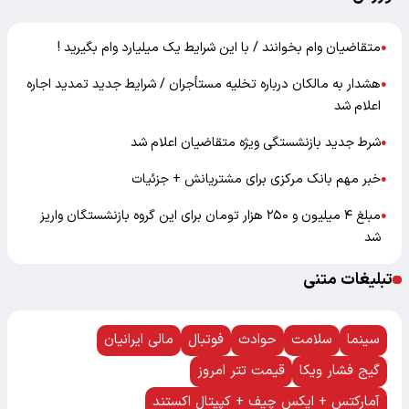
متقاضیان وام بخوانند / با این شرایط یک میلیارد وام بگیرید !
●
هشدار به مالکان درباره تخلیه مستأجران / شرایط جدید تمدید اجاره
●
اعلام شد
شرط جدید بازنشستگی ویژه متقاضیان اعلام شد
●
خبر مهم بانک مرکزی برای مشتریانش + جزئیات
●
مبلغ ۴ میلیون و ۲۵۰ هزار تومان برای این گروه بازنشستگان واریز
●
شد
تبلیغات متنی
سینما
سلامت
حوادث
فوتبال
مالی ایرانیان
گیج فشار ویکا
قیمت تتر امروز
آمارکتس + ایکس چیف + کپیتال اکستند