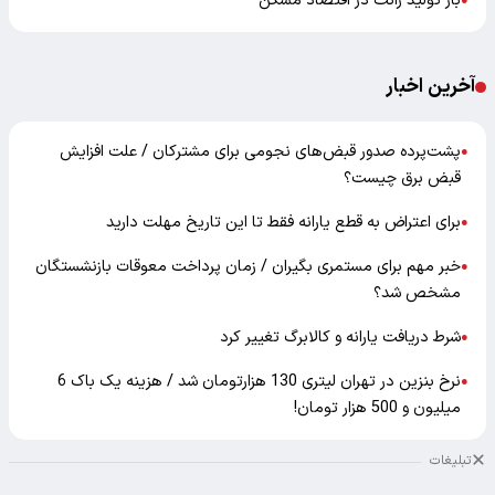
باز تولید رانت در اقتصاد مسکن
●
آخرین اخبار
پشت‌پرده صدور قبض‌های نجومی برای مشترکان / علت افزایش
●
قبض برق چیست؟
برای اعتراض به قطع یارانه فقط تا این تاریخ مهلت دارید
●
خبر مهم برای مستمری بگیران / زمان پرداخت معوقات بازنشستگان
●
مشخص شد؟
شرط دریافت یارانه و کالابرگ تغییر کرد
●
نرخ بنزین در تهران لیتری 130 هزارتومان شد / هزینه یک باک 6
●
میلیون و 500 هزار تومان!
تبلیغات