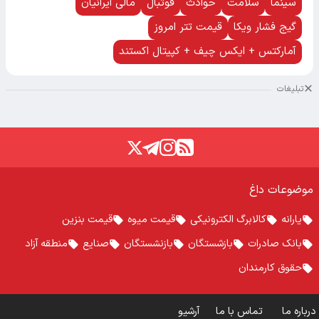
سینما
سلامت
حوادث
فوتبال
مالی ایرانیان
گیج فشار ویکا
قیمت تتر امروز
آمارکتس + ایکس چیف + کپیتال اکستند
تبلیغات
موضوعات داغ
یارانه
کالابرگ الکترونیکی
قیمت میوه
قیمت بنزین
بانک صادرات
بازشستگان
بازنشستگان
صنایع
منطقه آزاد
حقوق کارمندان
درباره ما
تماس با ما
آرشیو