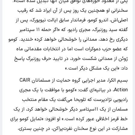
یکی از معدود حوزه‌های توافق میان آنها تبدیل شده است».
سخنرانی او همچنین یک روز پس از آن ایراد شد که رقیب
اصلی‌اش، اندرو کومو، فرماندار سابق ایالت نیویورک، پس از
گفته‌ سید روزنبرگ، مجری رادیو، که «اگر حمله ۱۱ سپتامبر
دیگری رخ دهد، ممدانی را خوشحالی خواهد کرد» خندید. کومو
که عضو حزب دموکرات است اما در انتخابات مقدماتی ماه
ژوئن از ممدانی شکست خورد، در تایید حرف روزنبرگ پاسخ
داد: «این یک مشکل دیگر است.»
بسیم الکرا، مدیر اجرایی گروه حمایت از مسلمانان CAIR
Action، در بیانیه‌ای گفت: «کومو با موافقت با یک مجری
رادیویی نژادپرست که تلویحا می‌گفت یک مقام منتخب
مسلمان از یک ۱۱سپتامبر دیگر خوشحالی خواهد کرد، از یک
خط قرمز اخلاقی عبور کرده است.» او افزود: «تمایل کومو برای
مشارکت در این نوع سخنان نفرت‌پراکن، در چنین بستری،