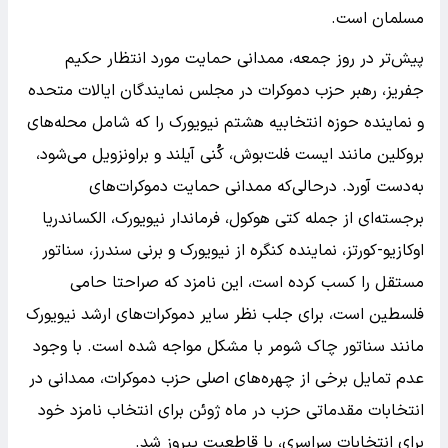
مسلمان است.
پیش‌تر در روز جمعه، ممدانی حمایت مورد انتظار حکیم
جفریز، رهبر حزب دموکرات در مجلس نمایندگان ایالات متحده
و نماینده حوزه انتخابیه هشتم نیویورک را که شامل محله‌های
بروکلین مانند ایست فلت‌بوش، کُنی آیلند و براونزویل می‌شود،
به‌دست آورد. درحالی‌که ممدانی حمایت دموکرات‌های
برجسته‌ای از جمله کتی هوکول، فرماندار نیویورک، الکساندریا
اوکازیو-کورتز، نماینده کنگره از نیویورک و برنی سندرز، سناتور
مستقل را کسب کرده است، این نامزد که صراحتا حامی
فلسطین است، برای جلب نظر سایر دموکرات‌های ارشد نیویورک
مانند سناتور چاک شومر با مشکل مواجه شده است. با وجود
عدم تمایل برخی از چهره‌های اصلی حزب دموکرات، ممدانی در
انتخابات مقدماتی حزب در ماه ژوئن برای انتخاب نامزد خود
برای انتخابات سراسری، با قاطعیت پیروز شد.