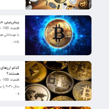
پیش‌بینی حس
اقت
با نوساناتی هم
رشد…
هستند؟
اقت
سال ۰
و…