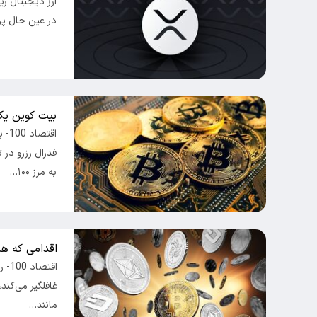
در عین حال پرپ
بیت کوین یک قدم به ۱۰۰ هزا
اقت
فدرال رزرو در 
به مرز ۱۰۰…
اقدامی که هن
اقتص
غافلگیر می‌کند
مانند…