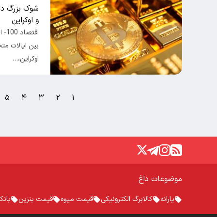
شوک بزرگ در 
و اوکراین
اقت
بین ایالات متح
اوکراین،…
۵
۴
۳
۲
۱
موضوعات داغ
یارانه
کالابرگ الکترونیکی
قیمت میوه
قیمت بنزین
بانک