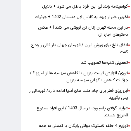
گواهینامه رانندگی این افراد باطل می شود + دلایل
●
آخرین خبر از ورود به کلاس اول دبستان 1402 + جزئیات
●
در این محله تهران زنان تن فروشی می کنند ! + عکس
●
دخترهای اجاره ای
اتفاق تلخ برای ورزش ایران / قهرمان جهان دار فانی را وداع
●
گفت
تعطیلی شنبه‌ها تصویب شد
●
فوری/ افزایش قیمت بنزین با کاهش سهمیه ها از امروز ؟ /
●
جزئیات کاهش ناگهانی سهمیه بنزین
آبروریزی قطر برای جام ملت های آسیا ادامه دارد/ قهرمانی را
●
پس بگیرید
شرایط گرفتن پاسپورت در سال 1403 / این افراد ممنوع
●
الخروج هستند
توزیع 4 حلقه لاستیک دولتی رایگان با کدملی به همه
●