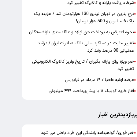
شرط دریافت یارانه و کالابرگ تغییر کرد
●
نرخ بنزین در تهران لیتری 130 هزارتومان شد / هزینه یک
●
باک 6 میلیون و 500 هزار تومان!
نحوه اعتراض به پرداخت حق اولاد و عائله‌مندی بازنشستگان
●
تغییر مثبت در عملکرد مالی بانک صادرات ایران/ درآمد
●
عملیاتی 80 درصد رشد کرد
خبر ویژه برای یارانه بگیران / تاریخ واریز کالابرگ الکترونیکی
●
تغییر کرد
عرضه اولیه «احیا۱» ۱۹ مرداد در فرابورس
●
آغاز خرید کوییک S با پیش‌پرداخت ۴۹۹ میلیونی
●
ربازدیدترین اخبار
خبر فوری/ گواهینامه رانندگی این افراد باطل می شود
●