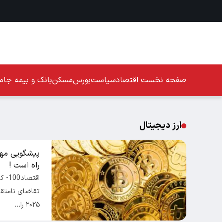
صفحه نخست
اقتصاد
سیاست
بورس
مسکن
بانک و بیمه
جامع
ارز دیجیتال
پیشگویی مهم 
راه است !
اقتص
تقاضای نامتقا
۲۰۲۵ را…