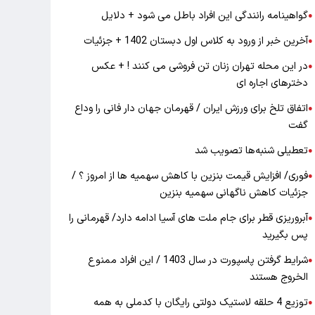
گواهینامه رانندگی این افراد باطل می شود + دلایل
●
آخرین خبر از ورود به کلاس اول دبستان 1402 + جزئیات
●
در این محله تهران زنان تن فروشی می کنند ! + عکس
●
دخترهای اجاره ای
اتفاق تلخ برای ورزش ایران / قهرمان جهان دار فانی را وداع
●
گفت
تعطیلی شنبه‌ها تصویب شد
●
فوری/ افزایش قیمت بنزین با کاهش سهمیه ها از امروز ؟ /
●
جزئیات کاهش ناگهانی سهمیه بنزین
آبروریزی قطر برای جام ملت های آسیا ادامه دارد/ قهرمانی را
●
پس بگیرید
شرایط گرفتن پاسپورت در سال 1403 / این افراد ممنوع
●
الخروج هستند
توزیع 4 حلقه لاستیک دولتی رایگان با کدملی به همه
●