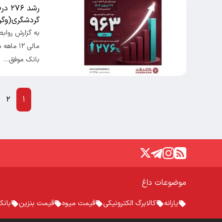
رشد 
گردشگری(وگردش
به گزارش رواب
بانک موفق…
۲
۱
موضوعات داغ
یارانه
کالابرگ الکترونیکی
قیمت میوه
قیمت بنزین
بانک