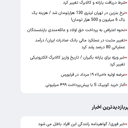
شرط دریافت یارانه و کالابرگ تغییر کرد
●
نرخ بنزین در تهران لیتری 130 هزارتومان شد / هزینه یک
●
باک 6 میلیون و 500 هزار تومان!
نحوه اعتراض به پرداخت حق اولاد و عائله‌مندی بازنشستگان
●
تغییر مثبت در عملکرد مالی بانک صادرات ایران/ درآمد
●
عملیاتی 80 درصد رشد کرد
خبر ویژه برای یارانه بگیران / تاریخ واریز کالابرگ الکترونیکی
●
تغییر کرد
عرضه اولیه «احیا۱» ۱۹ مرداد در فرابورس
●
آغاز خرید کوییک S با پیش‌پرداخت ۴۹۹ میلیونی
●
ربازدیدترین اخبار
خبر فوری/ گواهینامه رانندگی این افراد باطل می شود
●