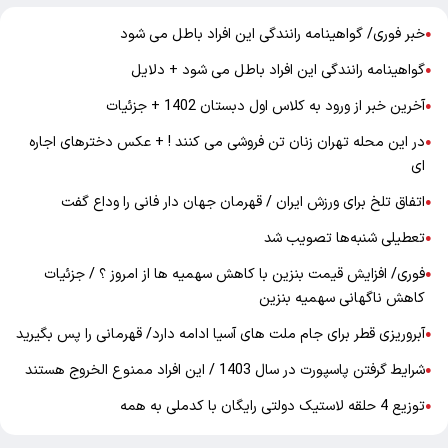
خبر فوری/ گواهینامه رانندگی این افراد باطل می شود
●
گواهینامه رانندگی این افراد باطل می شود + دلایل
●
آخرین خبر از ورود به کلاس اول دبستان 1402 + جزئیات
●
در این محله تهران زنان تن فروشی می کنند ! + عکس دخترهای اجاره
●
ای
اتفاق تلخ برای ورزش ایران / قهرمان جهان دار فانی را وداع گفت
●
تعطیلی شنبه‌ها تصویب شد
●
فوری/ افزایش قیمت بنزین با کاهش سهمیه ها از امروز ؟ / جزئیات
●
کاهش ناگهانی سهمیه بنزین
آبروریزی قطر برای جام ملت های آسیا ادامه دارد/ قهرمانی را پس بگیرید
●
شرایط گرفتن پاسپورت در سال 1403 / این افراد ممنوع الخروج هستند
●
توزیع 4 حلقه لاستیک دولتی رایگان با کدملی به همه
●