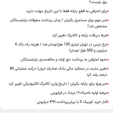
برق چیست؟
برای اعتراض به قطع یارانه فقط تا این تاریخ مهلت دارید
●
خبر مهم برای مستمری بگیران / زمان پرداخت معوقات بازنشستگان
●
مشخص شد؟
شرط دریافت یارانه و کالابرگ تغییر کرد
●
نرخ بنزین در تهران لیتری 130 هزارتومان شد / هزینه یک باک 6
●
میلیون و 500 هزار تومان!
نحوه اعتراض به پرداخت حق اولاد و عائله‌مندی بازنشستگان
●
تغییر مثبت در عملکرد مالی بانک صادرات ایران/ درآمد عملیاتی 80
●
درصد رشد کرد
خبر ویژه برای یارانه بگیران / تاریخ واریز کالابرگ الکترونیکی تغییر کرد
●
عرضه اولیه «احیا۱» ۱۹ مرداد در فرابورس
●
آغاز خرید کوییک S با پیش‌پرداخت ۴۹۹ میلیونی
●