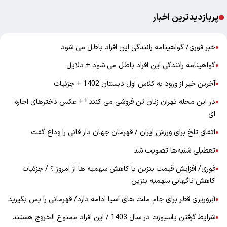
پربازدیدترین اخبار
خبر فوری/ گواهینامه رانندگی این افراد باطل می شود
●
گواهینامه رانندگی این افراد باطل می شود + دلایل
●
آخرین خبر از ورود به کلاس اول دبستان 1402 + جزئیات
●
در این محله تهران زنان تن فروشی می کنند ! + عکس دخترهای اجاره
●
ای
اتفاق تلخ برای ورزش ایران / قهرمان جهان دار فانی را وداع گفت
●
تعطیلی شنبه‌ها تصویب شد
●
فوری/ افزایش قیمت بنزین با کاهش سهمیه ها از امروز ؟ / جزئیات
●
کاهش ناگهانی سهمیه بنزین
آبروریزی قطر برای جام ملت های آسیا ادامه دارد/ قهرمانی را پس بگیرید
●
شرایط گرفتن پاسپورت در سال 1403 / این افراد ممنوع الخروج هستند
●