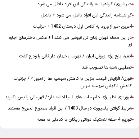
خبر فوری/ گواهینامه رانندگی این افراد باطل می شود
●
گواهینامه رانندگی این افراد باطل می شود + دلایل
●
آخرین خبر از ورود به کلاس اول دبستان 1402 + جزئیات
●
در این محله تهران زنان تن فروشی می کنند ! + عکس دخترهای اجاره
●
ای
اتفاق تلخ برای ورزش ایران / قهرمان جهان دار فانی را وداع گفت
●
تعطیلی شنبه‌ها تصویب شد
●
فوری/ افزایش قیمت بنزین با کاهش سهمیه ها از امروز ؟ / جزئیات
●
کاهش ناگهانی سهمیه بنزین
آبروریزی قطر برای جام ملت های آسیا ادامه دارد/ قهرمانی را پس بگیرید
●
شرایط گرفتن پاسپورت در سال 1403 / این افراد ممنوع الخروج هستند
●
توزیع 4 حلقه لاستیک دولتی رایگان با کدملی به همه
●