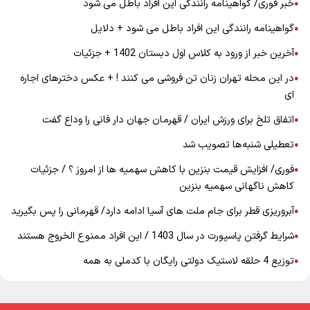
خبر فوری/ گواهینامه رانندگی این افراد باطل می شود
●
گواهینامه رانندگی این افراد باطل می شود + دلایل
●
آخرین خبر از ورود به کلاس اول دبستان 1402 + جزئیات
●
در این محله تهران زنان تن فروشی می کنند ! + عکس دخترهای اجاره
●
ای
اتفاق تلخ برای ورزش ایران / قهرمان جهان دار فانی را وداع گفت
●
تعطیلی شنبه‌ها تصویب شد
●
فوری/ افزایش قیمت بنزین با کاهش سهمیه ها از امروز ؟ / جزئیات
●
کاهش ناگهانی سهمیه بنزین
آبروریزی قطر برای جام ملت های آسیا ادامه دارد/ قهرمانی را پس بگیرید
●
شرایط گرفتن پاسپورت در سال 1403 / این افراد ممنوع الخروج هستند
●
توزیع 4 حلقه لاستیک دولتی رایگان با کدملی به همه
●