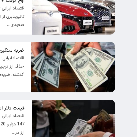
اوج گرفت + 
تاثیرپذیری از ا
صعودی…
ضربه سنگین 
اقتصادایرانی:
حذف ارز ترجیح
گذشته، ضربه‌
قیمت دلار امروز پ
ارز در…