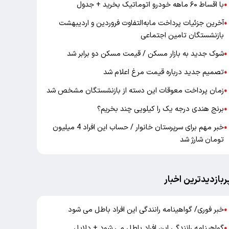
با اقساط ۶۰ ماهه خودرو اتوماتیک بخرید + جدول
●
آخرین جزئیات پرداخت مابه‌التفاوت فروردین و اردیبهشت
●
بازنشستگان تامین اجتماعی
شوک جدید به بازار مسکن / قیمت مسکن دو برابر شد
●
تصمیم جدید درباره قیمت مرغ اعلام شد
●
زمان پرداخت معوقات این دسته از بازنشستگان مشخص شد
●
برنج هندی درجه یک را کیلویی چند بخریم؟
●
خبر مهم برای سرپرستان خانوار / حساب این افراد 4 میلیون
●
تومان شارژ شد
ربازدیدترین اخبار
خبر فوری/ گواهینامه رانندگی این افراد باطل می شود
●
گواهینامه رانندگی این افراد باطل می شود + دلایل
●