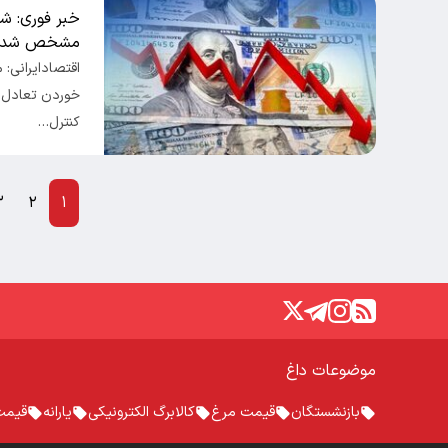
خبر فوری: ش
مشخص شد!
اقتصادایرانی: 
خوردن تعادل ب
کنترل…
۳
۲
۱
موضوعات داغ
بازنشستگان
قیمت مرغ
کالابرگ الکترونیکی
یارانه
قیمت