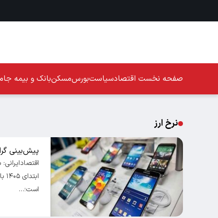
صفحه نخست
اقتصاد
سیاست
بورس
مسکن
بانک و بیمه
جامع
نرخ ارز
پیش‌بینی گرا
است؛…