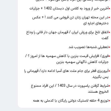
آخرین خبر از ورود به کلاس اول دبستان 1402 + جزئیات
●
در این محله تهران زنان تن فروشی می کنند ! + عکس
●
دخترهای اجاره ای
اتفاق تلخ برای ورزش ایران / قهرمان جهان دار فانی را وداع
●
گفت
تعطیلی شنبه‌ها تصویب شد
●
فوری/ افزایش قیمت بنزین با کاهش سهمیه ها از امروز ؟ /
●
جزئیات کاهش ناگهانی سهمیه بنزین
آبروریزی قطر برای جام ملت های آسیا ادامه دارد/ قهرمانی را
●
پس بگیرید
شرایط گرفتن پاسپورت در سال 1403 / این افراد ممنوع
●
الخروج هستند
توزیع 4 حلقه لاستیک دولتی رایگان با کدملی به همه
●