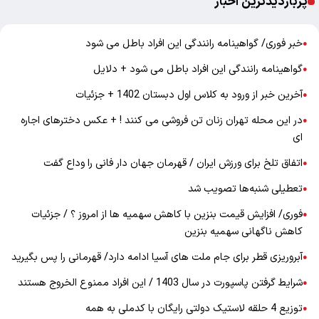
پربازدیدترین اخبار
خبر فوری/ گواهینامه رانندگی این افراد باطل می شود
●
گواهینامه رانندگی این افراد باطل می شود + دلایل
●
آخرین خبر از ورود به کلاس اول دبستان 1402 + جزئیات
●
در این محله تهران زنان تن فروشی می کنند ! + عکس دخترهای اجاره
●
ای
اتفاق تلخ برای ورزش ایران / قهرمان جهان دار فانی را وداع گفت
●
تعطیلی شنبه‌ها تصویب شد
●
فوری/ افزایش قیمت بنزین با کاهش سهمیه ها از امروز ؟ / جزئیات
●
کاهش ناگهانی سهمیه بنزین
آبروریزی قطر برای جام ملت های آسیا ادامه دارد/ قهرمانی را پس بگیرید
●
شرایط گرفتن پاسپورت در سال 1403 / این افراد ممنوع الخروج هستند
●
توزیع 4 حلقه لاستیک دولتی رایگان با کدملی به همه
●