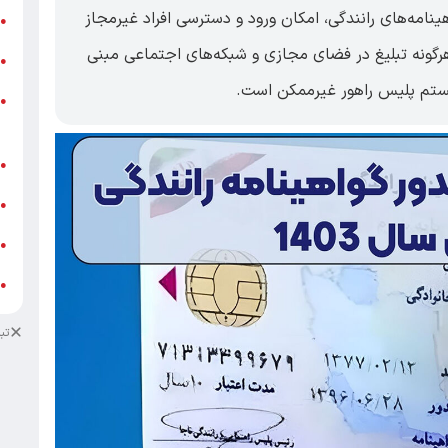
نامه‌های رانندگی، امکان ورود و دسترسی افراد غیرمجاز
ر
●
هرگونه تبلیغ در فضای مجازی و شبکه‌های اجتماعی مبنی
و
●
یستم پلیس راهور غیرممکن است.
و
●
ز
ف
●
ا
●
د
●
د
●
تب