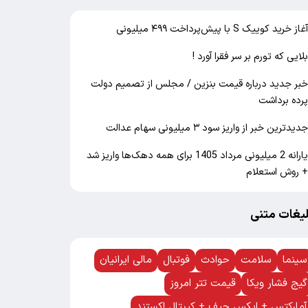
غاز خرید کوییک S با پیش‌پرداخت ۴۹۹ میلیونی
لایی که تورم بر سر فقرا آورد !
بر جدید درباره قیمت بنزین / مجلس از تصمیم دولت
رده برداشت
دیدترین خبر از واریز سود ۳ میلیونی سهام عدالت
یارانه 2 میلیونی مرداد 1405 برای همه دهک‌ها واریز شد
 روش استعلام
لیغات متنی
سینما
سلامت
حوادث
فوتبال
مالی ایرانیان
گیج فشار ویکا
قیمت تتر امروز
آمارکتس + ایکس چیف + کپیتال اکستند