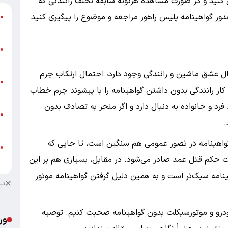
 کنید و در صورت مشاهده هرگونه سابقه تخلف رانندگی که
صدور گواهینامه پلیس راهور مراجعه و موضوع را پیگیری کنید
گ
●
ق
ت
●
م
 خانه‌ای که یک خودرو و یک نوجوان زیر ۱۸ سال عشق ماشین و رانندگی وجود دارد، احتمال ارتکاب جرم
ن
●
 کار رانندگی بدون داشتن گواهینامه را با پیشوند جرم خطاب
ص
رد و خانواده به دنبال دارد و اگر منجر به تصادف بدون
ط
●
.
ک
گواهینامه در تصور عمومی هم سنگین است، تا جایی که
ط
●
 حکم قتل عمد صادر می‌شود. در مقابل، بسیاری هم بر این
ک
نامه سبک‌تر است و به همین دلیل گرفتن گواهینامه موتور
تب
خودرو و موتورسیکلت بدون گواهینامه صحبت کنیم. توصیه
ور