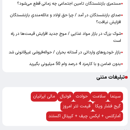
مستمری بازنشستگان تامین اجتماعی چه زمانی قطع می‌شود؟
●
صدای بازنشستگان در آمد / چرا حق اولاد و عائله‌مندیِ بازنشستگان
●
افزایش نیافت؟
شوک بزرگ در بازار مواد غذایی / موج جدید افزایش قیمت‌ها در راه
●
است
بازار خودرو‌های وارداتی در آستانه بحران / حواله‌فروشی غیرقانونی شد
●
بدون ضامن و با کارمزد 4 درصد وام 50 میلیونی بگیرید
●
تبلیغات متنی
سینما
سلامت
حوادث
فوتبال
مالی ایرانیان
گیج فشار ویکا
قیمت تتر امروز
آمارکتس + ایکس چیف + کپیتال اکستند