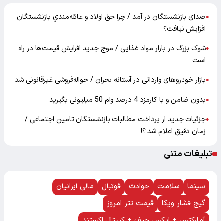
صدای بازنشستگان در آمد / چرا حق اولاد و عائله‌مندیِ بازنشستگان
●
افزایش نیافت؟
شوک بزرگ در بازار مواد غذایی / موج جدید افزایش قیمت‌ها در راه
●
است
بازار خودرو‌های وارداتی در آستانه بحران / حواله‌فروشی غیرقانونی شد
●
بدون ضامن و با کارمزد 4 درصد وام 50 میلیونی بگیرید
●
جزئیات جدید از پرداخت مطالبات بازنشستگان تامین اجتماعی /
●
زمان دقیق اعلام شد ؟!
تبلیغات متنی
سینما
سلامت
حوادث
فوتبال
مالی ایرانیان
گیج فشار ویکا
قیمت تتر امروز
آمارکتس + ایکس چیف + کپیتال اکستند