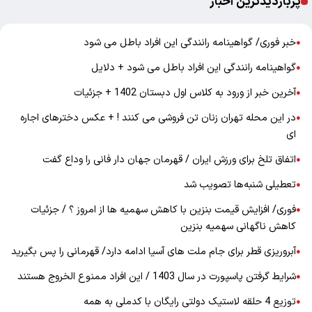
پربازدیدترین اخبار
خبر فوری/ گواهینامه رانندگی این افراد باطل می شود
●
گواهینامه رانندگی این افراد باطل می شود + دلایل
●
آخرین خبر از ورود به کلاس اول دبستان 1402 + جزئیات
●
در این محله تهران زنان تن فروشی می کنند ! + عکس دخترهای اجاره
●
ای
اتفاق تلخ برای ورزش ایران / قهرمان جهان دار فانی را وداع گفت
●
تعطیلی شنبه‌ها تصویب شد
●
فوری/ افزایش قیمت بنزین با کاهش سهمیه ها از امروز ؟ / جزئیات
●
کاهش ناگهانی سهمیه بنزین
آبروریزی قطر برای جام ملت های آسیا ادامه دارد/ قهرمانی را پس بگیرید
●
شرایط گرفتن پاسپورت در سال 1403 / این افراد ممنوع الخروج هستند
●
توزیع 4 حلقه لاستیک دولتی رایگان با کدملی به همه
●