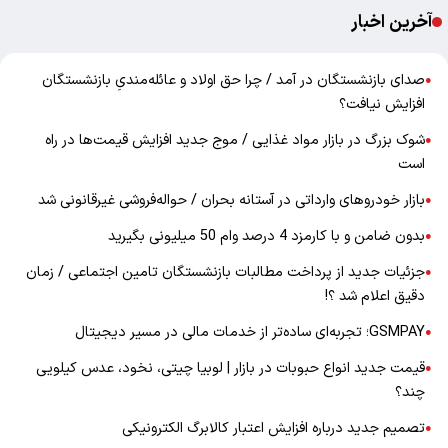
آخرین اخبار
صدای بازنشستگان در آمد / چرا حق اولاد و عائله‌مندیِ بازنشستگان
●
افزایش نیافت؟
شوک بزرگ در بازار مواد غذایی / موج جدید افزایش قیمت‌ها در راه
●
است
بازار خودرو‌های وارداتی در آستانه بحران / حواله‌فروشی غیرقانونی شد
●
بدون ضامن و با کارمزد 4 درصد وام 50 میلیونی بگیرید
●
جزئیات جدید از پرداخت مطالبات بازنشستگان تامین اجتماعی / زمان
●
دقیق اعلام شد ؟!
GSMPAY؛ تجربه‌ای ساده‌تر از خدمات مالی در مسیر دیجیتال
●
قیمت جدید انواع حبوبات در بازار | لوبیا چیتی، نخود، عدس کیلویی
●
چند؟
تصمیم جدید درباره افزایش اعتبار کالابرگ الکترونیکی
●