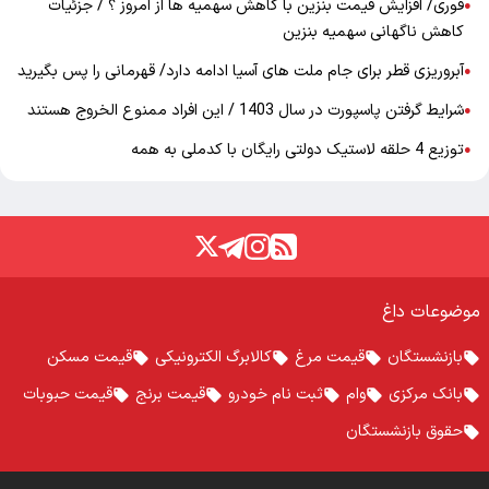
فوری/ افزایش قیمت بنزین با کاهش سهمیه ها از امروز ؟ / جزئیات
●
کاهش ناگهانی سهمیه بنزین
آبروریزی قطر برای جام ملت های آسیا ادامه دارد/ قهرمانی را پس بگیرید
●
شرایط گرفتن پاسپورت در سال 1403 / این افراد ممنوع الخروج هستند
●
توزیع 4 حلقه لاستیک دولتی رایگان با کدملی به همه
●
موضوعات داغ
بازنشستگان
قیمت مرغ
کالابرگ الکترونیکی
قیمت مسکن
بانک مرکزی
وام
ثبت نام خودرو
قیمت برنج
قیمت حبوبات
حقوق بازنشستگان