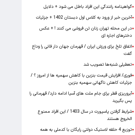
گواهینامه رانندگی این افراد باطل می شود + دلایل
●
آخرین خبر از ورود به کلاس اول دبستان 1402 + جزئیات
●
در این محله تهران زنان تن فروشی می کنند ! + عکس
●
دخترهای اجاره ای
اتفاق تلخ برای ورزش ایران / قهرمان جهان دار فانی را وداع
●
گفت
تعطیلی شنبه‌ها تصویب شد
●
فوری/ افزایش قیمت بنزین با کاهش سهمیه ها از امروز ؟ /
●
جزئیات کاهش ناگهانی سهمیه بنزین
آبروریزی قطر برای جام ملت های آسیا ادامه دارد/ قهرمانی را
●
پس بگیرید
شرایط گرفتن پاسپورت در سال 1403 / این افراد ممنوع
●
الخروج هستند
توزیع 4 حلقه لاستیک دولتی رایگان با کدملی به همه
●