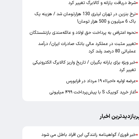
شرط دریافت یارانه و کالابرگ تغییر کرد
●
نرخ بنزین در تهران لیتری 130 هزارتومان شد / هزینه یک
●
باک 6 میلیون و 500 هزار تومان!
نحوه اعتراض به پرداخت حق اولاد و عائله‌مندی بازنشستگان
●
تغییر مثبت در عملکرد مالی بانک صادرات ایران/ درآمد
●
عملیاتی 80 درصد رشد کرد
خبر ویژه برای یارانه بگیران / تاریخ واریز کالابرگ الکترونیکی
●
تغییر کرد
عرضه اولیه «احیا۱» ۱۹ مرداد در فرابورس
●
آغاز خرید کوییک S با پیش‌پرداخت ۴۹۹ میلیونی
●
ربازدیدترین اخبار
خبر فوری/ گواهینامه رانندگی این افراد باطل می شود
●