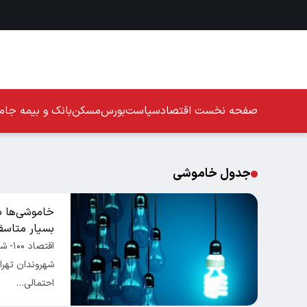
صفحه نخست
اقتصاد
سیاست
بورس
مسکن
بانک و بیمه
جامع
جدول خاموشی
خاموشی‌ها به
بسیار متاسف
اقتص
شهروندان تهران
احتمالی…