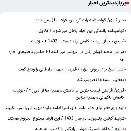
پربازدیدترین اخبار
خبر فوری/ گواهینامه رانندگی این افراد باطل می شود
●
گواهینامه رانندگی این افراد باطل می شود + دلایل
●
آخرین خبر از ورود به کلاس اول دبستان 1402 + جزئیات
●
در این محله تهران زنان تن فروشی می کنند ! + عکس دخترهای اجاره
●
ای
اتفاق تلخ برای ورزش ایران / قهرمان جهان دار فانی را وداع گفت
●
تعطیلی شنبه‌ها تصویب شد
●
فوری/ افزایش قیمت بنزین با کاهش سهمیه ها از امروز ؟ / جزئیات
●
کاهش ناگهانی سهمیه بنزین
آبروریزی قطر برای جام ملت های آسیا ادامه دارد/ قهرمانی را پس بگیرید
●
شرایط گرفتن پاسپورت در سال 1403 / این افراد ممنوع الخروج هستند
●
توزیع 4 حلقه لاستیک دولتی رایگان با کدملی به همه
●