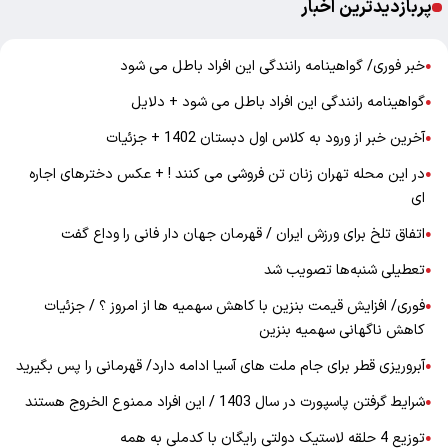
پربازدیدترین اخبار
خبر فوری/ گواهینامه رانندگی این افراد باطل می شود
●
گواهینامه رانندگی این افراد باطل می شود + دلایل
●
آخرین خبر از ورود به کلاس اول دبستان 1402 + جزئیات
●
در این محله تهران زنان تن فروشی می کنند ! + عکس دخترهای اجاره
●
ای
اتفاق تلخ برای ورزش ایران / قهرمان جهان دار فانی را وداع گفت
●
تعطیلی شنبه‌ها تصویب شد
●
فوری/ افزایش قیمت بنزین با کاهش سهمیه ها از امروز ؟ / جزئیات
●
کاهش ناگهانی سهمیه بنزین
آبروریزی قطر برای جام ملت های آسیا ادامه دارد/ قهرمانی را پس بگیرید
●
شرایط گرفتن پاسپورت در سال 1403 / این افراد ممنوع الخروج هستند
●
توزیع 4 حلقه لاستیک دولتی رایگان با کدملی به همه
●