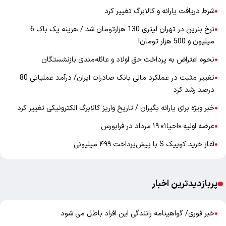
شرط دریافت یارانه و کالابرگ تغییر کرد
●
نرخ بنزین در تهران لیتری 130 هزارتومان شد / هزینه یک باک 6
●
میلیون و 500 هزار تومان!
نحوه اعتراض به پرداخت حق اولاد و عائله‌مندی بازنشستگان
●
تغییر مثبت در عملکرد مالی بانک صادرات ایران/ درآمد عملیاتی 80
●
درصد رشد کرد
خبر ویژه برای یارانه بگیران / تاریخ واریز کالابرگ الکترونیکی تغییر کرد
●
عرضه اولیه «احیا۱» ۱۹ مرداد در فرابورس
●
آغاز خرید کوییک S با پیش‌پرداخت ۴۹۹ میلیونی
●
پربازدیدترین اخبار
خبر فوری/ گواهینامه رانندگی این افراد باطل می شود
●