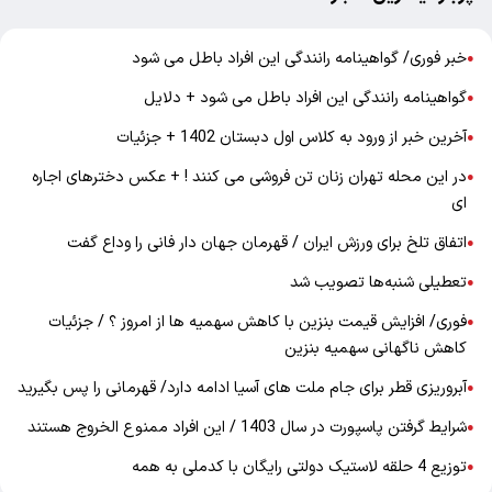
خبر فوری/ گواهینامه رانندگی این افراد باطل می شود
●
گواهینامه رانندگی این افراد باطل می شود + دلایل
●
آخرین خبر از ورود به کلاس اول دبستان 1402 + جزئیات
●
در این محله تهران زنان تن فروشی می کنند ! + عکس دخترهای اجاره
●
ای
اتفاق تلخ برای ورزش ایران / قهرمان جهان دار فانی را وداع گفت
●
تعطیلی شنبه‌ها تصویب شد
●
فوری/ افزایش قیمت بنزین با کاهش سهمیه ها از امروز ؟ / جزئیات
●
کاهش ناگهانی سهمیه بنزین
آبروریزی قطر برای جام ملت های آسیا ادامه دارد/ قهرمانی را پس بگیرید
●
شرایط گرفتن پاسپورت در سال 1403 / این افراد ممنوع الخروج هستند
●
توزیع 4 حلقه لاستیک دولتی رایگان با کدملی به همه
●