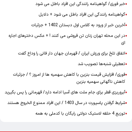
خبر فوری/ گواهینامه رانندگی این افراد باطل می شود
●
گواهینامه رانندگی این افراد باطل می شود + دلایل
●
آخرین خبر از ورود به کلاس اول دبستان 1402 + جزئیات
●
در این محله تهران زنان تن فروشی می کنند ! + عکس دخترهای اجاره
●
ای
اتفاق تلخ برای ورزش ایران / قهرمان جهان دار فانی را وداع گفت
●
تعطیلی شنبه‌ها تصویب شد
●
فوری/ افزایش قیمت بنزین با کاهش سهمیه ها از امروز ؟ / جزئیات
●
کاهش ناگهانی سهمیه بنزین
آبروریزی قطر برای جام ملت های آسیا ادامه دارد/ قهرمانی را پس بگیرید
●
شرایط گرفتن پاسپورت در سال 1403 / این افراد ممنوع الخروج هستند
●
توزیع 4 حلقه لاستیک دولتی رایگان با کدملی به همه
●