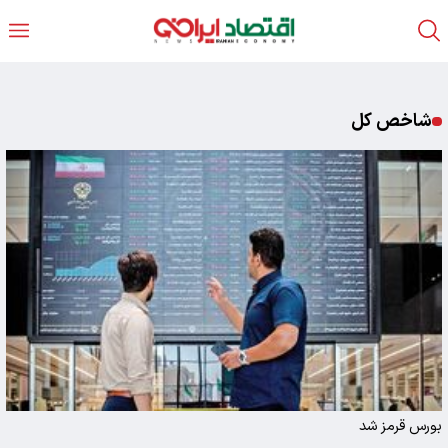
شاخص کل
بورس قرمز شد