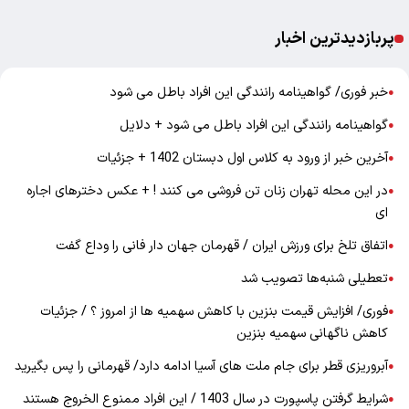
پربازدیدترین اخبار
خبر فوری/ گواهینامه رانندگی این افراد باطل می شود
●
گواهینامه رانندگی این افراد باطل می شود + دلایل
●
آخرین خبر از ورود به کلاس اول دبستان 1402 + جزئیات
●
در این محله تهران زنان تن فروشی می کنند ! + عکس دخترهای اجاره
●
ای
اتفاق تلخ برای ورزش ایران / قهرمان جهان دار فانی را وداع گفت
●
تعطیلی شنبه‌ها تصویب شد
●
فوری/ افزایش قیمت بنزین با کاهش سهمیه ها از امروز ؟ / جزئیات
●
کاهش ناگهانی سهمیه بنزین
آبروریزی قطر برای جام ملت های آسیا ادامه دارد/ قهرمانی را پس بگیرید
●
شرایط گرفتن پاسپورت در سال 1403 / این افراد ممنوع الخروج هستند
●