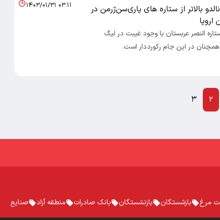
۱۴۰۳/۰۱/۳۱ ۰۳:۱۱
الدو بالاتر از ستاره های پاری‌سن‌ژرمن در
 اروپا
صاد 100- ستاره النصر عربستان با وجود غیبت در لیگ
 همچنان در این جام رکورددار است.
۳
۲
ت مرغ
بازشستگان
بازنشستگان
بانک صادرات
منطقه آزاد
صنایع