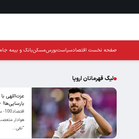
صفحه نخست
اقتصاد
سیاست
بورس
مسکن
بانک و بیمه
جامع
لیگ قهرمانان اروپا
عزت‌اللهی ب
بارسایی‌ها!
اقتص
هوادار متعصب ر
"نقی…