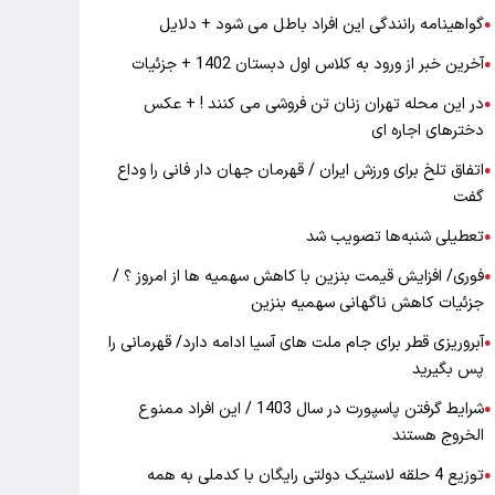
گواهینامه رانندگی این افراد باطل می شود + دلایل
●
آخرین خبر از ورود به کلاس اول دبستان 1402 + جزئیات
●
در این محله تهران زنان تن فروشی می کنند ! + عکس
●
دخترهای اجاره ای
اتفاق تلخ برای ورزش ایران / قهرمان جهان دار فانی را وداع
●
گفت
تعطیلی شنبه‌ها تصویب شد
●
فوری/ افزایش قیمت بنزین با کاهش سهمیه ها از امروز ؟ /
●
جزئیات کاهش ناگهانی سهمیه بنزین
آبروریزی قطر برای جام ملت های آسیا ادامه دارد/ قهرمانی را
●
پس بگیرید
شرایط گرفتن پاسپورت در سال 1403 / این افراد ممنوع
●
الخروج هستند
توزیع 4 حلقه لاستیک دولتی رایگان با کدملی به همه
●