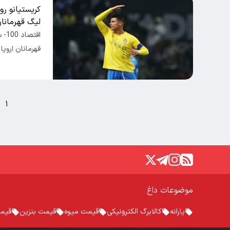
کریستیانو رون
لیگ قهرمانان
اقت
قهرمانان اروپا
۱
موضوعات داغ
یارانه
کالابرگ الکترونیکی
قیمت میوه
قیمت بنزین
قیم