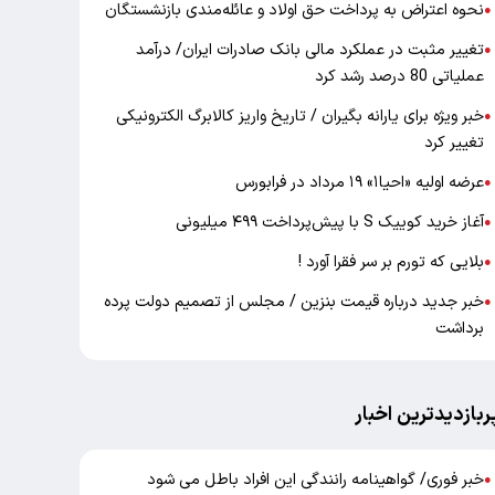
نحوه اعتراض به پرداخت حق اولاد و عائله‌مندی بازنشستگان
●
تغییر مثبت در عملکرد مالی بانک صادرات ایران/ درآمد
●
عملیاتی 80 درصد رشد کرد
خبر ویژه برای یارانه بگیران / تاریخ واریز کالابرگ الکترونیکی
●
تغییر کرد
عرضه اولیه «احیا۱» ۱۹ مرداد در فرابورس
●
آغاز خرید کوییک S با پیش‌پرداخت ۴۹۹ میلیونی
●
بلایی که تورم بر سر فقرا آورد !
●
خبر جدید درباره قیمت بنزین / مجلس از تصمیم دولت پرده
●
برداشت
ربازدیدترین اخبار
خبر فوری/ گواهینامه رانندگی این افراد باطل می شود
●