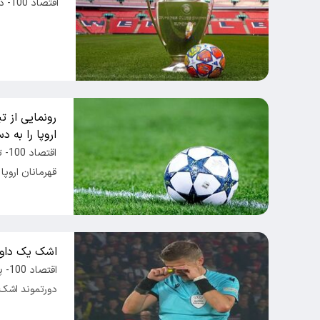
اقتصاد 100- دو ستاره قدیمی رئال مادرید جاودانه شدند.
رونمایی از ت
اروپا را به 
اقت
قهرمانان ارو
اشک یک داور
اقت
دورتموند اشک د