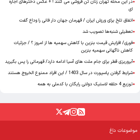
در این محله تهران زنان تن فروشی می کنند ! + عکس دخترهای اجاره
●
ای
اتفاق تلخ برای ورزش ایران / قهرمان جهان دار فانی را وداع گفت
●
تعطیلی شنبه‌ها تصویب شد
●
فوری/ افزایش قیمت بنزین با کاهش سهمیه ها از امروز ؟ / جزئیات
●
کاهش ناگهانی سهمیه بنزین
آبروریزی قطر برای جام ملت های آسیا ادامه دارد/ قهرمانی را پس بگیرید
●
شرایط گرفتن پاسپورت در سال 1403 / این افراد ممنوع الخروج هستند
●
توزیع 4 حلقه لاستیک دولتی رایگان با کدملی به همه
●
موضوعات داغ