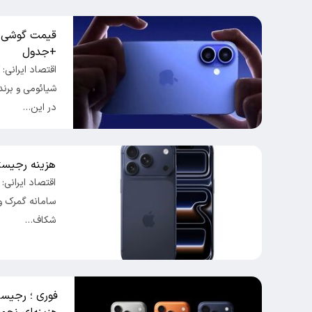
+‌جدول
اقتصاد ایرانی:
در این…
هزینه رجیستری آیفون 7
شکاف…