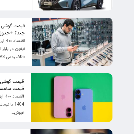
چند؟ +جدول
اقتصا
A06، ردمی A3…
قیمت سامسو
فروش…