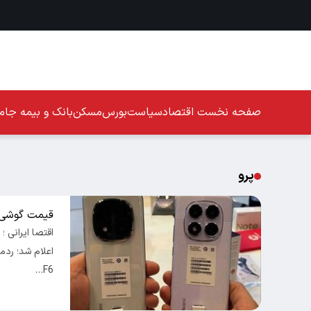
صفحه نخست
اقتصاد
سیاست
بورس
مسکن
بانک و بیمه
جامع
پرو
قیمت گوشی امروز 
F6…