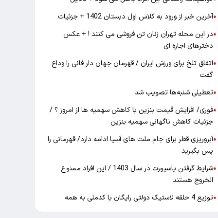
آخرین خبر از ورود به کلاس اول دبستان 1402 + جزئیات
●
در این محله تهران زنان تن فروشی می کنند ! + عکس
●
دخترهای اجاره ای
اتفاق تلخ برای ورزش ایران / قهرمان جهان دار فانی را وداع
●
گفت
تعطیلی شنبه‌ها تصویب شد
●
فوری/ افزایش قیمت بنزین با کاهش سهمیه ها از امروز ؟ /
●
جزئیات کاهش ناگهانی سهمیه بنزین
آبروریزی قطر برای جام ملت های آسیا ادامه دارد/ قهرمانی را
●
پس بگیرید
شرایط گرفتن پاسپورت در سال 1403 / این افراد ممنوع
●
الخروج هستند
توزیع 4 حلقه لاستیک دولتی رایگان با کدملی به همه
●