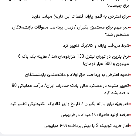
برق چیست؟
برای اعتراض به قطع یارانه فقط تا این تاریخ مهلت دارید
●
خبر مهم برای مستمری بگیران / زمان پرداخت معوقات بازنشستگان
●
مشخص شد؟
شرط دریافت یارانه و کالابرگ تغییر کرد
●
نرخ بنزین در تهران لیتری 130 هزارتومان شد / هزینه یک باک 6
●
میلیون و 500 هزار تومان!
نحوه اعتراض به پرداخت حق اولاد و عائله‌مندی بازنشستگان
●
تغییر مثبت در عملکرد مالی بانک صادرات ایران/ درآمد عملیاتی 80
●
درصد رشد کرد
خبر ویژه برای یارانه بگیران / تاریخ واریز کالابرگ الکترونیکی تغییر کرد
●
عرضه اولیه «احیا۱» ۱۹ مرداد در فرابورس
●
آغاز خرید کوییک S با پیش‌پرداخت ۴۹۹ میلیونی
●