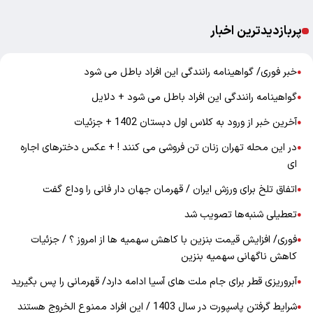
پربازدیدترین اخبار
خبر فوری/ گواهینامه رانندگی این افراد باطل می شود
●
گواهینامه رانندگی این افراد باطل می شود + دلایل
●
آخرین خبر از ورود به کلاس اول دبستان 1402 + جزئیات
●
در این محله تهران زنان تن فروشی می کنند ! + عکس دخترهای اجاره
●
ای
اتفاق تلخ برای ورزش ایران / قهرمان جهان دار فانی را وداع گفت
●
تعطیلی شنبه‌ها تصویب شد
●
فوری/ افزایش قیمت بنزین با کاهش سهمیه ها از امروز ؟ / جزئیات
●
کاهش ناگهانی سهمیه بنزین
آبروریزی قطر برای جام ملت های آسیا ادامه دارد/ قهرمانی را پس بگیرید
●
شرایط گرفتن پاسپورت در سال 1403 / این افراد ممنوع الخروج هستند
●