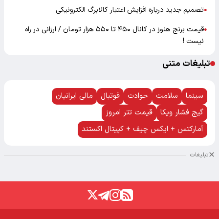
تصمیم جدید درباره افزایش اعتبار کالابرگ الکترونیکی
●
قیمت برنج هنوز در کانال ۴۵۰ تا ۵۵۰ هزار تومان / ارزانی در راه
●
نیست !
تبلیغات متنی
سینما
سلامت
حوادث
فوتبال
مالی ایرانیان
گیج فشار ویکا
قیمت تتر امروز
آمارکتس + ایکس چیف + کپیتال اکستند
تبلیغات