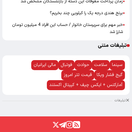
زمان پرداخت معوقات این دسته از بازنشستگان مشخص شد
●
برنج هندی درجه یک را کیلویی چند بخریم؟
●
خبر مهم برای سرپرستان خانوار / حساب این افراد 4 میلیون تومان
●
شارژ شد
تبلیغات متنی
سینما
سلامت
حوادث
فوتبال
مالی ایرانیان
گیج فشار ویکا
قیمت تتر امروز
آمارکتس + ایکس چیف + کپیتال اکستند
تبلیغات