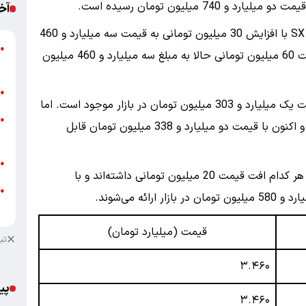
آخ
در بخش خودروهای شرکت مدیران خودرو، اکستریم SX با افزایش 30 میلیون تومانی به قیمت سه میلیارد و 460
پ
●
میلیون تومان رسید. برعکس، آریزو 8 با کاهش قیمت 60 میلیون تومانی حالا به مبلغ سه میلیارد و 460 میلیون
ا
ب
●
جک J4 رشد 13 میلیون تومانی را ثبت کرد و با قیمت یک میلیارد و 303 میلیون تومان در بازار موجود است. اما
خ
●
کی‌ام‌سی J7 کاهش 12 میلیون تومانی را تجربه کرد و اکنون با قیمت دو میلیارد و 338 میلیون تومان قابل
ب
ش
●
دو خودرو مونتاژی دیگر، هایما 7X و چانگان CS35، هر کدام افت قیمت 20 میلیون تومانی داشته‌اند و با
●
ب
قیمت (میلیارد تومان)
تب
۳.۴۶۰
پی
۳.۴۶۰