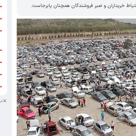
 احتیاط خریداران و صبر فروشندگان همچنان پابرجاست.
ر
●
و
●
و
●
ز
ف
●
ا
●
د
●
د
●
تب