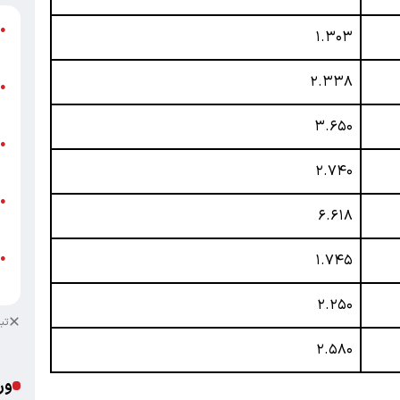
گ
●
۱.۳۰۳
ق
۲.۳۳۸
ت
●
م
۳.۶۵۰
ن
●
ص
۲.۷۴۰
ط
●
۶.۶۱۸
ک
ط
۱.۷۴۵
●
ک
۲.۲۵۰
تب
۲.۵۸۰
ور