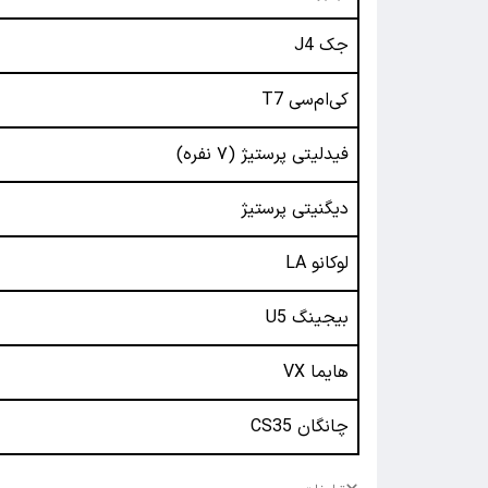
جک J4
کی‌ام‌سی T7
فیدلیتی پرستیژ (۷ نفره)
دیگنیتی پرستیژ
لوکانو LA
بیجینگ U5
هایما VX
چانگان CS35