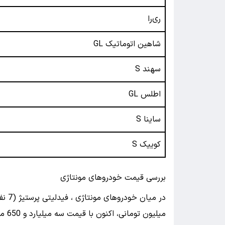
ری‌را
شاهین اتوماتیک GL
سهند S
اطلس GL
ساینا S
کوییک S
بررسی قیمت خودروهای مونتاژی
میلی