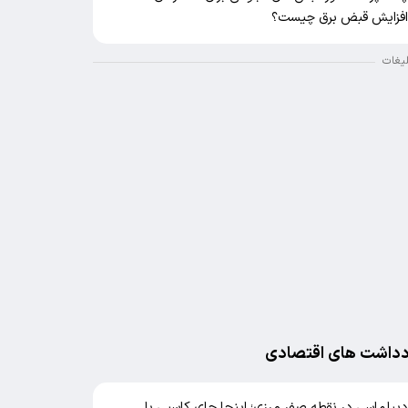
فزایش قبض برق چیست؟
لیغات
دداشت های اقتصادی
یپلماسی در نقطه صفر مرزی؛ اینجا جای کاسبی با