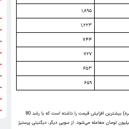
ر
۱,۸۹۵
ن
●
۱,۲۲۳
ب
●
۷۴۴
«
●
ه
●
۷۲۷
ج
●
۶۵۳
ش
●
۶۵۹
ت
●
آ
●
ب
●
در میان خودروهای مونتاژی ، فیدلیتی پرستیژ (7 نفره) بیشترین افزایش قیمت را داشته است که با رشد 80
ون تومانی، اکنون با قیمت سه میلیارد و 650 میلیون تومان معامله می‌شود. از سویی دیگر، دیگنیتی پرستیژ