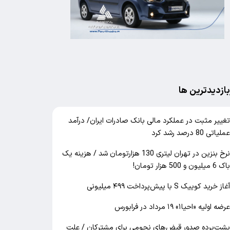
بازدیدترین ها
غییر مثبت در عملکرد مالی بانک صادرات ایران/ درآمد
ملیاتی 80 درصد رشد کرد
نرخ بنزین در تهران لیتری 130 هزارتومان شد / هزینه یک
اک 6 میلیون و 500 هزار تومان!
غاز خرید کوییک S با پیش‌پرداخت ۴۹۹ میلیونی
رضه اولیه «احیا۱» ۱۹ مرداد در فرابورس
شت‌پرده صدور قبض‌های نجومی برای مشترکان / علت