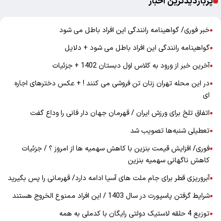
پربازدیدترین اخبار
خبر فوری/ گواهینامه رانندگی این افراد باطل می شود
●
گواهینامه رانندگی این افراد باطل می شود + دلایل
●
آخرین خبر از ورود به کلاس اول دبستان 1402 + جزئیات
●
در این محله تهران زنان تن فروشی می کنند ! + عکس دخترهای اجاره
●
ای
اتفاق تلخ برای ورزش ایران / قهرمان جهان دار فانی را وداع گفت
●
تعطیلی شنبه‌ها تصویب شد
●
فوری/ افزایش قیمت بنزین با کاهش سهمیه ها از امروز ؟ / جزئیات
●
کاهش ناگهانی سهمیه بنزین
آبروریزی قطر برای جام ملت های آسیا ادامه دارد/ قهرمانی را پس بگیرید
●
شرایط گرفتن پاسپورت در سال 1403 / این افراد ممنوع الخروج هستند
●
توزیع 4 حلقه لاستیک دولتی رایگان با کدملی به همه
●