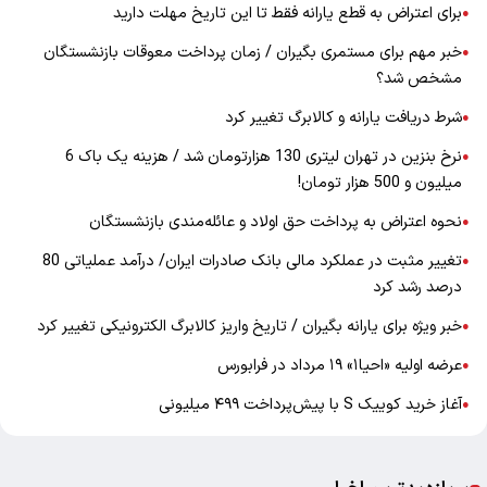
برای اعتراض به قطع یارانه فقط تا این تاریخ مهلت دارید
●
خبر مهم برای مستمری بگیران / زمان پرداخت معوقات بازنشستگان
●
مشخص شد؟
شرط دریافت یارانه و کالابرگ تغییر کرد
●
نرخ بنزین در تهران لیتری 130 هزارتومان شد / هزینه یک باک 6
●
میلیون و 500 هزار تومان!
نحوه اعتراض به پرداخت حق اولاد و عائله‌مندی بازنشستگان
●
تغییر مثبت در عملکرد مالی بانک صادرات ایران/ درآمد عملیاتی 80
●
درصد رشد کرد
خبر ویژه برای یارانه بگیران / تاریخ واریز کالابرگ الکترونیکی تغییر کرد
●
عرضه اولیه «احیا۱» ۱۹ مرداد در فرابورس
●
آغاز خرید کوییک S با پیش‌پرداخت ۴۹۹ میلیونی
●