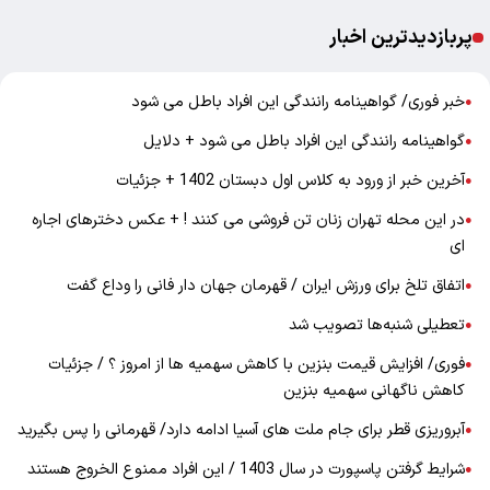
پربازدیدترین اخبار
خبر فوری/ گواهینامه رانندگی این افراد باطل می شود
●
گواهینامه رانندگی این افراد باطل می شود + دلایل
●
آخرین خبر از ورود به کلاس اول دبستان 1402 + جزئیات
●
در این محله تهران زنان تن فروشی می کنند ! + عکس دخترهای اجاره
●
ای
اتفاق تلخ برای ورزش ایران / قهرمان جهان دار فانی را وداع گفت
●
تعطیلی شنبه‌ها تصویب شد
●
فوری/ افزایش قیمت بنزین با کاهش سهمیه ها از امروز ؟ / جزئیات
●
کاهش ناگهانی سهمیه بنزین
آبروریزی قطر برای جام ملت های آسیا ادامه دارد/ قهرمانی را پس بگیرید
●
شرایط گرفتن پاسپورت در سال 1403 / این افراد ممنوع الخروج هستند
●