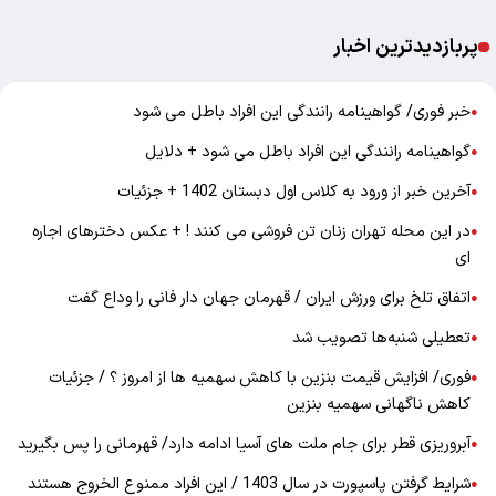
پربازدیدترین اخبار
خبر فوری/ گواهینامه رانندگی این افراد باطل می شود
●
گواهینامه رانندگی این افراد باطل می شود + دلایل
●
آخرین خبر از ورود به کلاس اول دبستان 1402 + جزئیات
●
در این محله تهران زنان تن فروشی می کنند ! + عکس دخترهای اجاره
●
ای
اتفاق تلخ برای ورزش ایران / قهرمان جهان دار فانی را وداع گفت
●
تعطیلی شنبه‌ها تصویب شد
●
فوری/ افزایش قیمت بنزین با کاهش سهمیه ها از امروز ؟ / جزئیات
●
کاهش ناگهانی سهمیه بنزین
آبروریزی قطر برای جام ملت های آسیا ادامه دارد/ قهرمانی را پس بگیرید
●
شرایط گرفتن پاسپورت در سال 1403 / این افراد ممنوع الخروج هستند
●