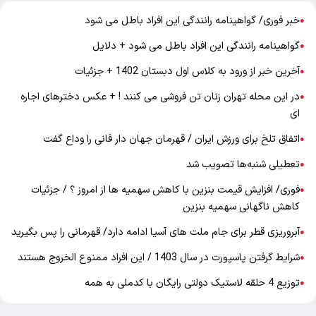
خبر فوری/ گواهینامه رانندگی این افراد باطل می شود
●
گواهینامه رانندگی این افراد باطل می شود + دلایل
●
آخرین خبر از ورود به کلاس اول دبستان 1402 + جزئیات
●
در این محله تهران زنان تن فروشی می کنند ! + عکس دخترهای اجاره
●
ای
اتفاق تلخ برای ورزش ایران / قهرمان جهان دار فانی را وداع گفت
●
تعطیلی شنبه‌ها تصویب شد
●
فوری/ افزایش قیمت بنزین با کاهش سهمیه ها از امروز ؟ / جزئیات
●
کاهش ناگهانی سهمیه بنزین
آبروریزی قطر برای جام ملت های آسیا ادامه دارد/ قهرمانی را پس بگیرید
●
شرایط گرفتن پاسپورت در سال 1403 / این افراد ممنوع الخروج هستند
●
توزیع 4 حلقه لاستیک دولتی رایگان با کدملی به همه
●