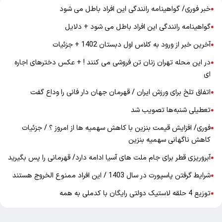
خبر فوری/ گواهینامه رانندگی این افراد باطل می شود
●
گواهینامه رانندگی این افراد باطل می شود + دلایل
●
آخرین خبر از ورود به کلاس اول دبستان 1402 + جزئیات
●
در این محله تهران زنان تن فروشی می کنند ! + عکس دخترهای اجاره
●
ای
اتفاق تلخ برای ورزش ایران / قهرمان جهان دار فانی را وداع گفت
●
تعطیلی شنبه‌ها تصویب شد
●
فوری/ افزایش قیمت بنزین با کاهش سهمیه ها از امروز ؟ / جزئیات
●
کاهش ناگهانی سهمیه بنزین
آبروریزی قطر برای جام ملت های آسیا ادامه دارد/ قهرمانی را پس بگیرید
●
شرایط گرفتن پاسپورت در سال 1403 / این افراد ممنوع الخروج هستند
●
توزیع 4 حلقه لاستیک دولتی رایگان با کدملی به همه
●