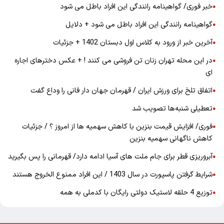
خبر فوری/ گواهینامه رانندگی این افراد باطل می شود
●
گواهینامه رانندگی این افراد باطل می شود + دلایل
●
آخرین خبر از ورود به کلاس اول دبستان 1402 + جزئیات
●
در این محله تهران زنان تن فروشی می کنند ! + عکس دخترهای اجاره
●
ای
اتفاق تلخ برای ورزش ایران / قهرمان جهان دار فانی را وداع گفت
●
تعطیلی شنبه‌ها تصویب شد
●
فوری/ افزایش قیمت بنزین با کاهش سهمیه ها از امروز ؟ / جزئیات
●
کاهش ناگهانی سهمیه بنزین
آبروریزی قطر برای جام ملت های آسیا ادامه دارد/ قهرمانی را پس بگیرید
●
شرایط گرفتن پاسپورت در سال 1403 / این افراد ممنوع الخروج هستند
●
توزیع 4 حلقه لاستیک دولتی رایگان با کدملی به همه
●