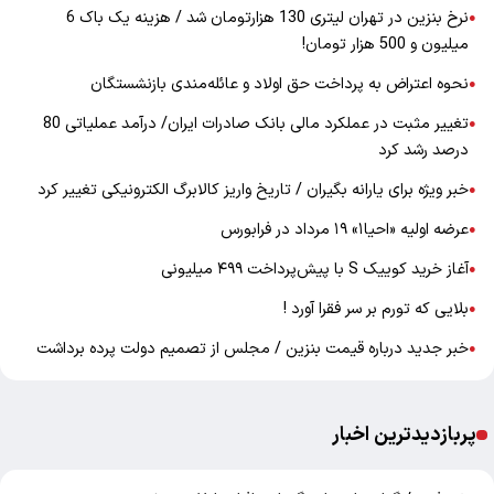
نرخ بنزین در تهران لیتری 130 هزارتومان شد / هزینه یک باک 6
●
میلیون و 500 هزار تومان!
نحوه اعتراض به پرداخت حق اولاد و عائله‌مندی بازنشستگان
●
تغییر مثبت در عملکرد مالی بانک صادرات ایران/ درآمد عملیاتی 80
●
درصد رشد کرد
خبر ویژه برای یارانه بگیران / تاریخ واریز کالابرگ الکترونیکی تغییر کرد
●
عرضه اولیه «احیا۱» ۱۹ مرداد در فرابورس
●
آغاز خرید کوییک S با پیش‌پرداخت ۴۹۹ میلیونی
●
بلایی که تورم بر سر فقرا آورد !
●
خبر جدید درباره قیمت بنزین / مجلس از تصمیم دولت پرده برداشت
●
پربازدیدترین اخبار