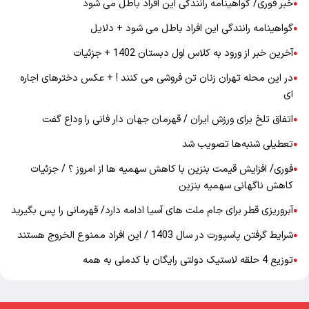
خبر فوری/ گواهینامه رانندگی این افراد باطل می شود
●
گواهینامه رانندگی این افراد باطل می شود + دلایل
●
آخرین خبر از ورود به کلاس اول دبستان 1402 + جزئیات
●
در این محله تهران زنان تن فروشی می کنند ! + عکس دخترهای اجاره
●
ای
اتفاق تلخ برای ورزش ایران / قهرمان جهان دار فانی را وداع گفت
●
تعطیلی شنبه‌ها تصویب شد
●
فوری/ افزایش قیمت بنزین با کاهش سهمیه ها از امروز ؟ / جزئیات
●
کاهش ناگهانی سهمیه بنزین
آبروریزی قطر برای جام ملت های آسیا ادامه دارد/ قهرمانی را پس بگیرید
●
شرایط گرفتن پاسپورت در سال 1403 / این افراد ممنوع الخروج هستند
●
توزیع 4 حلقه لاستیک دولتی رایگان با کدملی به همه
●