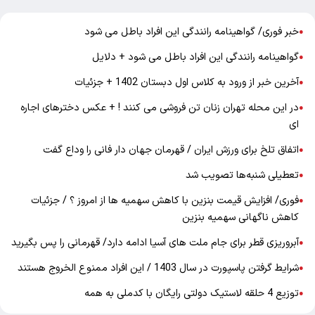
خبر فوری/ گواهینامه رانندگی این افراد باطل می شود
●
گواهینامه رانندگی این افراد باطل می شود + دلایل
●
آخرین خبر از ورود به کلاس اول دبستان 1402 + جزئیات
●
در این محله تهران زنان تن فروشی می کنند ! + عکس دخترهای اجاره
●
ای
اتفاق تلخ برای ورزش ایران / قهرمان جهان دار فانی را وداع گفت
●
تعطیلی شنبه‌ها تصویب شد
●
فوری/ افزایش قیمت بنزین با کاهش سهمیه ها از امروز ؟ / جزئیات
●
کاهش ناگهانی سهمیه بنزین
آبروریزی قطر برای جام ملت های آسیا ادامه دارد/ قهرمانی را پس بگیرید
●
شرایط گرفتن پاسپورت در سال 1403 / این افراد ممنوع الخروج هستند
●
توزیع 4 حلقه لاستیک دولتی رایگان با کدملی به همه
●