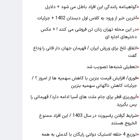
گواهینامه رانندگی این افراد باطل می شود + دلایل
●
آخرین خبر از ورود به کلاس اول دبستان 1402 + جزئیات
●
در این محله تهران زنان تن فروشی می کنند ! + عکس
●
دخترهای اجاره ای
اتفاق تلخ برای ورزش ایران / قهرمان جهان دار فانی را وداع
●
گفت
تعطیلی شنبه‌ها تصویب شد
●
فوری/ افزایش قیمت بنزین با کاهش سهمیه ها از امروز ؟ /
●
جزئیات کاهش ناگهانی سهمیه بنزین
آبروریزی قطر برای جام ملت های آسیا ادامه دارد/ قهرمانی را
●
پس بگیرید
شرایط گرفتن پاسپورت در سال 1403 / این افراد ممنوع
●
الخروج هستند
توزیع 4 حلقه لاستیک دولتی رایگان با کدملی به همه
●