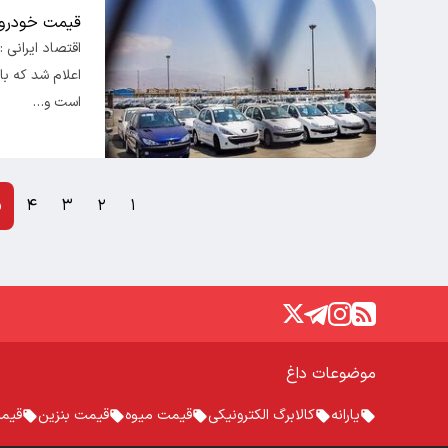
قیمت خودرو امروز شنیه
اعلام شد که با
است و…
۵
۴
۳
۲
۱
موضوعات داغ
یارانه
کالابرگ الکترونیکی
قیمت میوه
قیمت بنزین
قیم