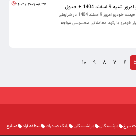
۱۴۰۴/۱۲/۰۹ ۰۸:۳۷
 9 اسفند 1404 + جدول
اقتصاد ایرانی : قیمت خودرو امروز 9 اسفند 1404 در شرایطی
زار خودرو با رکود معاملاتی محسوسی مواجه
۱۰
۹
۸
۷
۶
ت مرغ
بازشستگان
بازنشستگان
بانک صادرات
منطقه آزاد
صنایع