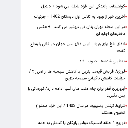
گواهینامه رانندگی این افراد باطل می شود + دلایل
●
آخرین خبر از ورود به کلاس اول دبستان 1402 + جزئیات
●
در این محله تهران زنان تن فروشی می کنند ! + عکس
●
دخترهای اجاره ای
اتفاق تلخ برای ورزش ایران / قهرمان جهان دار فانی را وداع
●
گفت
تعطیلی شنبه‌ها تصویب شد
●
فوری/ افزایش قیمت بنزین با کاهش سهمیه ها از امروز ؟ /
●
جزئیات کاهش ناگهانی سهمیه بنزین
آبروریزی قطر برای جام ملت های آسیا ادامه دارد/ قهرمانی را
●
پس بگیرید
شرایط گرفتن پاسپورت در سال 1403 / این افراد ممنوع
●
الخروج هستند
توزیع 4 حلقه لاستیک دولتی رایگان با کدملی به همه
●