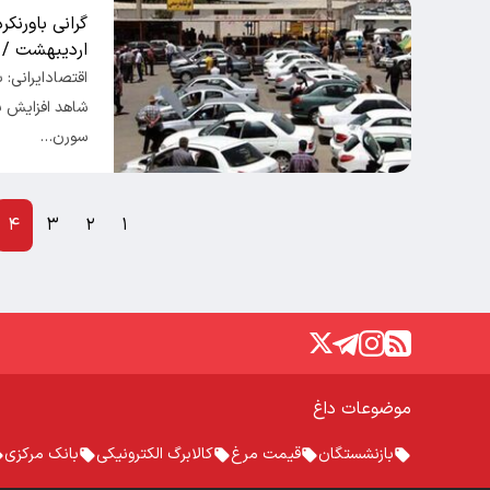
اردیبهشت / 
شاهد افزایش ب
سورن…
۴
۳
۲
۱
موضوعات داغ
بازنشستگان
قیمت مرغ
کالابرگ الکترونیکی
بانک مرکزی